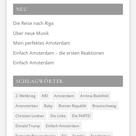
NEU
Die Reise nach Riga
Über neue Musik
Mein perfektes Amsterdam
Einfach Amsterdam – die ersten Reaktionen
Einfach Amsterdam
SCHLAGWÖRTER
2. Weltkrieg
AfD
Amsterdam
Armina Bielefeld
Artensterben
Baby
Bonner Republik
Braunschweig
Christian Lindner
Die Linke
Die PARTEI
Donald Trump
Einfach Amsterdam
Eintracht Braunschweig
EU
Familie
Faschismus