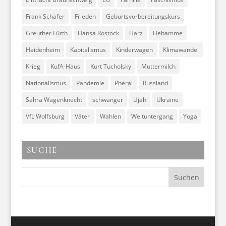
Frank Schäfer
Frieden
Geburtsvorbereitungskurs
Greuther Fürth
Hansa Rostock
Harz
Hebamme
Heidenheim
Kapitalismus
Kinderwagen
Klimawandel
Krieg
KufA-Haus
Kurt Tucholsky
Muttermilch
Nationalismus
Pandemie
Pherai
Russland
Sahra Wagenknecht
schwanger
Ujah
Ukraine
VfL Wolfsburg
Väter
Wahlen
Weltuntergang
Yoga
SUCHE