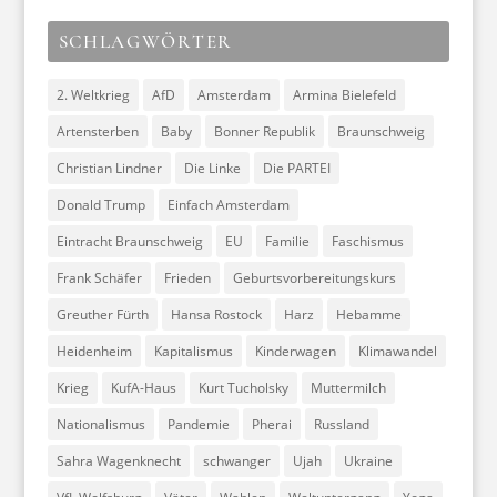
SCHLAGWÖRTER
2. Weltkrieg
AfD
Amsterdam
Armina Bielefeld
Artensterben
Baby
Bonner Republik
Braunschweig
Christian Lindner
Die Linke
Die PARTEI
Donald Trump
Einfach Amsterdam
Eintracht Braunschweig
EU
Familie
Faschismus
Frank Schäfer
Frieden
Geburtsvorbereitungskurs
Greuther Fürth
Hansa Rostock
Harz
Hebamme
Heidenheim
Kapitalismus
Kinderwagen
Klimawandel
Krieg
KufA-Haus
Kurt Tucholsky
Muttermilch
Nationalismus
Pandemie
Pherai
Russland
Sahra Wagenknecht
schwanger
Ujah
Ukraine