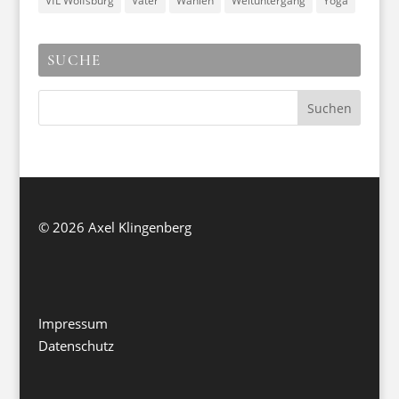
VfL Wolfsburg
Väter
Wahlen
Weltuntergang
Yoga
SUCHE
©
2026 Axel Klingenberg
Impressum
Datenschutz