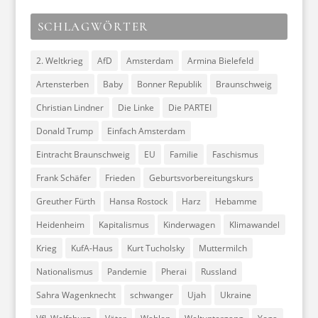
SCHLAGWÖRTER
2. Weltkrieg
AfD
Amsterdam
Armina Bielefeld
Artensterben
Baby
Bonner Republik
Braunschweig
Christian Lindner
Die Linke
Die PARTEI
Donald Trump
Einfach Amsterdam
Eintracht Braunschweig
EU
Familie
Faschismus
Frank Schäfer
Frieden
Geburtsvorbereitungskurs
Greuther Fürth
Hansa Rostock
Harz
Hebamme
Heidenheim
Kapitalismus
Kinderwagen
Klimawandel
Krieg
KufA-Haus
Kurt Tucholsky
Muttermilch
Nationalismus
Pandemie
Pherai
Russland
Sahra Wagenknecht
schwanger
Ujah
Ukraine