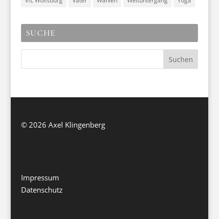
VfL Wolfsburg
Väter
Wahlen
Weltuntergang
Yoga
SUCHE
©
2026 Axel Klingenberg
Impressum
Datenschutz