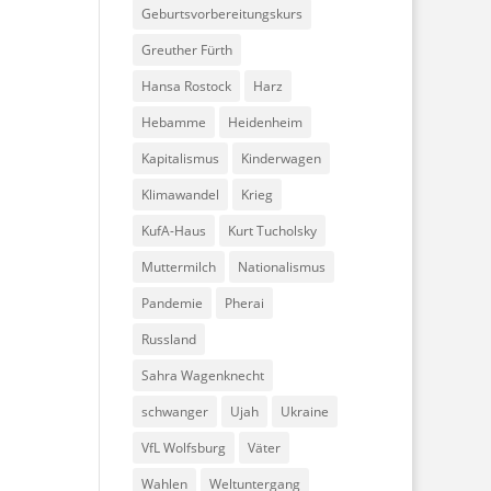
Geburtsvorbereitungskurs
Greuther Fürth
Hansa Rostock
Harz
Hebamme
Heidenheim
Kapitalismus
Kinderwagen
Klimawandel
Krieg
KufA-Haus
Kurt Tucholsky
Muttermilch
Nationalismus
Pandemie
Pherai
Russland
Sahra Wagenknecht
schwanger
Ujah
Ukraine
VfL Wolfsburg
Väter
Wahlen
Weltuntergang