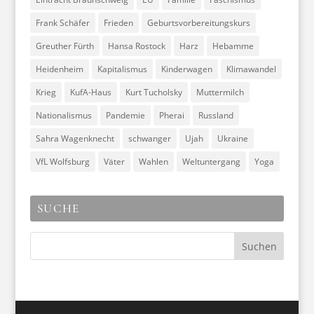
Frank Schäfer
Frieden
Geburtsvorbereitungskurs
Greuther Fürth
Hansa Rostock
Harz
Hebamme
Heidenheim
Kapitalismus
Kinderwagen
Klimawandel
Krieg
KufA-Haus
Kurt Tucholsky
Muttermilch
Nationalismus
Pandemie
Pherai
Russland
Sahra Wagenknecht
schwanger
Ujah
Ukraine
VfL Wolfsburg
Väter
Wahlen
Weltuntergang
Yoga
SUCHE