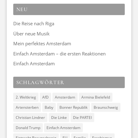
NEU
Die Reise nach Riga
Über neue Musik
Mein perfektes Amsterdam
Einfach Amsterdam – die ersten Reaktionen
Einfach Amsterdam
SCHLAGWÖRTER
2. Weltkrieg
AfD
Amsterdam
Armina Bielefeld
Artensterben
Baby
Bonner Republik
Braunschweig
Christian Lindner
Die Linke
Die PARTEI
Donald Trump
Einfach Amsterdam
Eintracht Braunschweig
EU
Familie
Faschismus